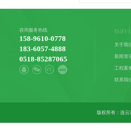
navi
咨询服务热线
158-9610-0778
关于我
183-6057-4888
新闻资
0518-85287065
工程案
联系我
版权所有：连云