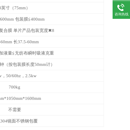
3英寸（75mm）
咨询热线
600mm 包装膜≦400mm
铝复合膜 单片产品包装宽度✖8
-60mm 长37.5-60mm
建议加液量≦无纺布瞬时吸液克重
片/分钟（按包装膜长度50mm计）
v，50/60hz，2.5kw
700kg
mm*1050mm*1600mm
不需要
304镜面不锈钢包覆