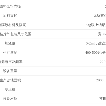
原料纸管内径
原料直径
无纺布≦
装膜原材料及幅宽
73g以上纸
精片外包装尺寸范围
宽30
加液量
0-2ml，
生产速度
400-500
电源电压及频率
220
设备重量
生产占地面积
2900
空压机
设备材质
整机