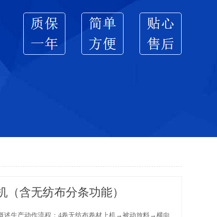
机（含无纺布分条功能）
概述生产动作流程：4卷无纺布卷材上机→被动放料→横向