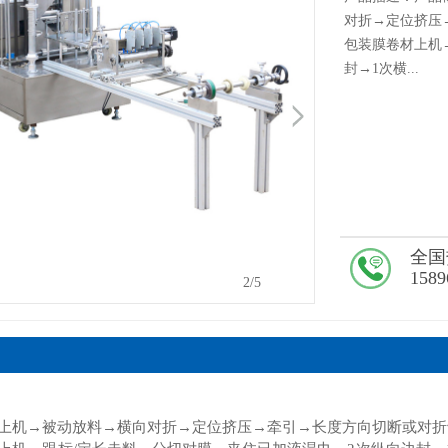
对折→定位挤压
包装膜卷材上机
封→1次横...
全国
1589
3
/5
：
材上机→被动放料→横向对折→定位挤压→牵引→长度方向切断或对