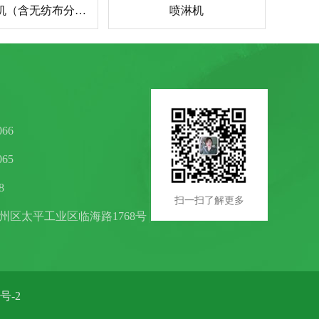
酒精棉片机（含无纺布分条功能）
喷淋机
066
065
8
扫一扫了解更多
州区太平工业区临海路1768号
0号-2