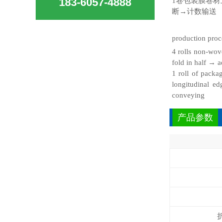
183-6057-4888
1卷包装膜卷材
断→计数输送
production pro
4 rolls non-wov
fold in half → 
1 roll of packa
longitudinal e
conveying
产品参数